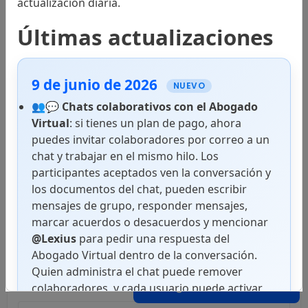
actualización diaria.
Códigos
Últimas actualizaciones
9 de junio de 2026
Leyes
NUEVO
👥💬
Chats colaborativos con el Abogado
Virtual
: si tienes un plan de pago, ahora
puedes invitar colaboradores por correo a un
Jurisprudencia
chat y trabajar en el mismo hilo. Los
participantes aceptados ven la conversación y
los documentos del chat, pueden escribir
Sala Constitucional
mensajes de grupo, responder mensajes,
marcar acuerdos o desacuerdos y mencionar
@Lexius
para pedir una respuesta del
Abogado Virtual dentro de la conversación.
Sala Civil
Quien administra el chat puede remover
Abogado Virtual
colaboradores, y cada usuario puede activar
notificaciones push en superficies